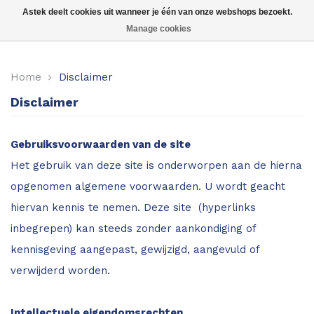
Astek deelt cookies uit wanneer je één van onze webshops bezoekt.
Manage cookies
Voor hout
Home
Disclaimer
Voor beton, steen etc.
Disclaimer
Voor boot, caravan of camper
Gebruiksvoorwaarden van de site
Voor hooi en stro
Het gebruik van deze site is onderworpen aan de hierna
opgenomen algemene voorwaarden. U wordt geacht
Voor aarde en grond
hiervan kennis te nemen. Deze site (hyperlinks
inbegrepen) kan steeds zonder aankondiging of
kennisgeving aangepast, gewijzigd, aangevuld of
verwijderd worden.
Intellectuele eigendomsrechten