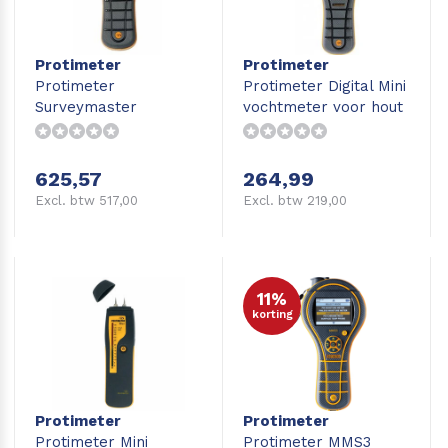
Protimeter
Protimeter
Protimeter
Protimeter Digital Mini
Surveymaster
vochtmeter voor hout
vochtmeter hout,
beton, vloeren en
wanden
625,57
264,99
Excl. btw 517,00
Excl. btw 219,00
11%
korting
Protimeter
Protimeter
Protimeter Mini
Protimeter MMS3