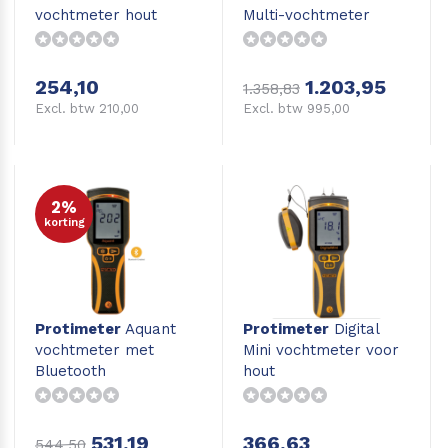
vochtmeter hout
Multi-vochtmeter
254,10
1.203,95
1.358,83
Excl. btw 210,00
Excl. btw 995,00
2%
korting
Protimeter
Aquant
Protimeter
Digital
vochtmeter met
Mini vochtmeter voor
Bluetooth
hout
531,19
366,63
544,50