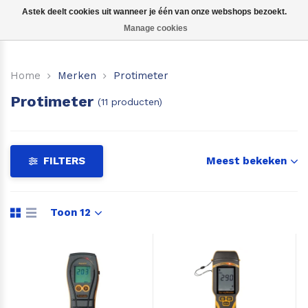
Astek deelt cookies uit wanneer je één van onze webshops bezoekt.
Manage cookies
Voor hout
Home
Merken
Protimeter
Voor beton, steen etc.
Protimeter
(11 producten)
Voor boot, caravan of camper
Voor hooi en stro
FILTERS
Meest bekeken
Voor aarde en grond
Toon 12