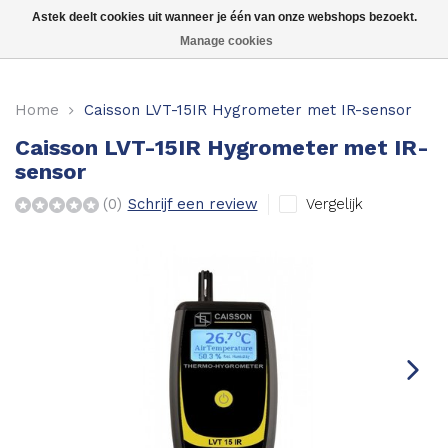
Astek deelt cookies uit wanneer je één van onze webshops bezoekt.
Manage cookies
Voor hout
Home
Caisson LVT-15IR Hygrometer met IR-sensor
Voor beton, steen etc.
Caisson LVT-15IR Hygrometer met IR-
sensor
Voor boot, caravan of camper
Vergelijk
(0)
Schrijf een review
Voor hooi en stro
Voor aarde en grond