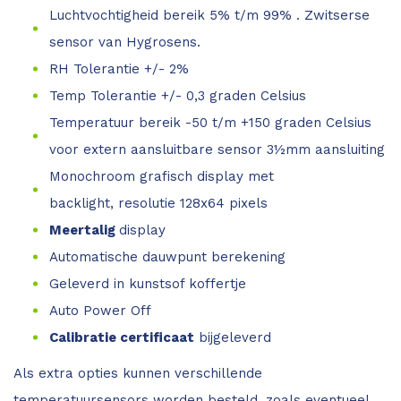
Luchtvochtigheid bereik 5% t/m 99% . Zwitserse
sensor van Hygrosens.
RH Tolerantie +/- 2%
Temp Tolerantie +/- 0,3 graden Celsius
Temperatuur bereik -50 t/m +150 graden Celsius
voor extern aansluitbare sensor 3½mm aansluiting
Monochroom
grafisch display
met
backlight
,
resolutie
128x64
p
ixels
Meertalig
display
Automatische dauwpunt berekening
Geleverd in kunstsof koffertje
Auto Power Off
Calibratie certificaat
bijgeleverd
Als extra opties kunnen verschillende
temperatuursensors worden besteld, zoals eventueel