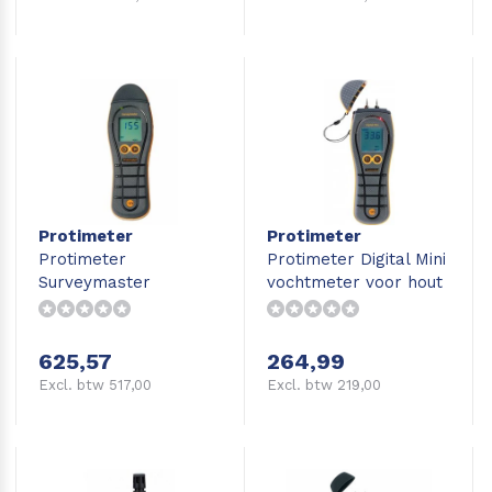
Protimeter
Protimeter
Protimeter
Protimeter Digital Mini
Surveymaster
vochtmeter voor hout
vochtmeter hout,
beton, vloeren en
wanden
625,57
264,99
Excl. btw 517,00
Excl. btw 219,00