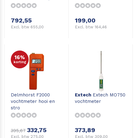
beton, vloeren en
wanden
792,55
199,00
Excl. btw 655,00
Excl. btw 164,46
16%
korting
Delmhorst F2000
Extech
Extech MO750
vochtmeter hooi en
vochtmeter
stro
332,75
373,89
395,67
Excl. btw 275,00
Excl. btw 309,00