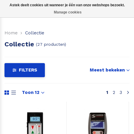
Astek deelt cookies uit wanneer je één van onze webshops bezoekt.
Manage cookies
Voor hout
Home
Collectie
Voor beton, steen etc.
Collectie
(27 producten)
Voor boot, caravan of camper
Voor hooi en stro
FILTERS
Meest bekeken
Voor aarde en grond
Toon 12
1
2
3