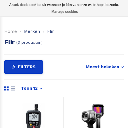
Astek deelt cookies uit wanneer je één van onze webshops bezoekt.
Manage cookies
Voor hout
Home
Merken
Flir
Voor beton, steen etc.
Flir
(3 producten)
Voor boot, caravan of camper
Voor hooi en stro
FILTERS
Meest bekeken
Voor aarde en grond
Toon 12