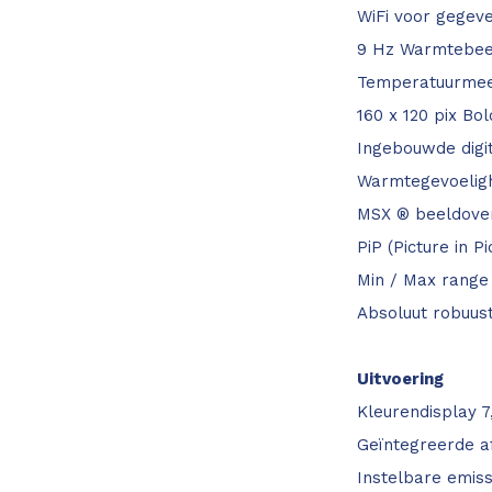
WiFi voor gegev
9 Hz Warmtebe
Temperatuurmeet
160 x 120 pix Bo
Ingebouwde digi
Warmtegevoelig
MSX ® beeldove
PiP (Picture in Pi
Min / Max rang
Absoluut robuust
Uitvoering
Kleurendisplay 
Geïntegreerde af
Instelbare emissi