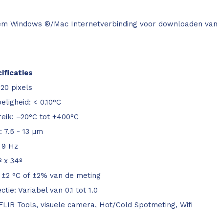
em Windows ®/Mac Internetverbinding voor downloaden van
ificaties
120 pixels
ligheid: < 0.10°C
eik: –20°C tot +400°C
: 7.5 - 13 µm
 9 Hz
º x 34º
 ±2 °C of ±2% van de meting
ctie: Variabel van 0.1 tot 1.0
FLIR Tools, visuele camera, Hot/Cold Spotmeting, Wifi