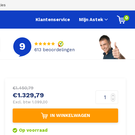
ies
0
Klantenservice
Mijn Astek
9
613
beoordelingen
€1.450,79
€1.329,79
Excl. btw 1.099,00
IN WINKELWAGEN
Op voorraad