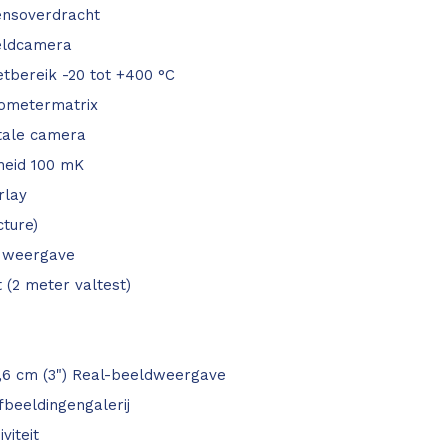
ensoverdracht
eldcamera
bereik -20 tot +400 °C
lometermatrix
tale camera
heid 100 mK
rlay
cture)
e weergave
 (2 meter valtest)
7,6 cm (3") Real-beeldweergave
beeldingengalerij
viteit