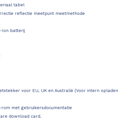
riaal tabel
rrectie reflectie meetpunt meetmethode
Ion batterij
g
tstekker voor EU, UK en Australië (Voor intern opladen
d-rom met gebruikersdocumentatie
ware download card.