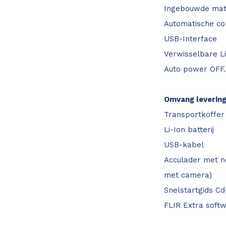
Ingebouwde mate
Automatische co
USB-Interface
Verwisselbare Li-
Auto power OFF.
Omvang leverin
Transportkoffer
Li-Ion batterij
USB-kabel
Acculader met ne
met camera)
Snelstartgids C
FLIR Extra soft