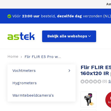
Ast
Vóór
23:00 uur
besteld,
dezelfde dag
verzonden (NL)
Voor hout
Voor beton, steen etc.
Bekijk alle webshops
Voor boot, caravan of camper
Voor hooi en stro
Home
Flir FLIR E5 Pro warmtebeeldcamera 160x120 IR pixels
Flir FLIR 
Voor aarde en grond
Vochtmeters
160x120 IR 
(0)
S
Hygrometers
Warmtebeeldcamera's
k