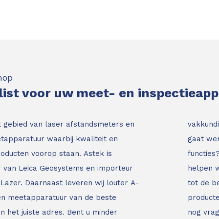
hop
list voor uw meet- en inspectieap
t gebied van laser afstandsmeters en
vakkundi
tapparatuur waarbij kwaliteit en
gaat wer
roducten voorop staan.
Astek is
functies
ur van Leica Geosystems en importeur
helpen w
Lazer. Daarnaast leveren wij louter A-
tot de b
 en meetapparatuur van de beste
producte
an het juiste adres.
Bent u minder
nog vrag